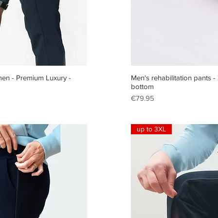
iew
Qu
 men - Premium Luxury -
Men's rehabilitation pants 
bottom
Price
€79.95
up to 3XL