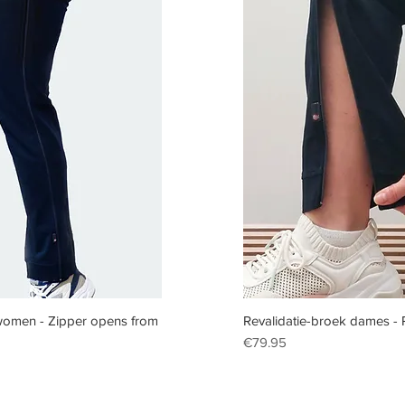
iew
Qu
r women - Zipper opens from
Revalidatie-broek dames - 
Price
€79.95