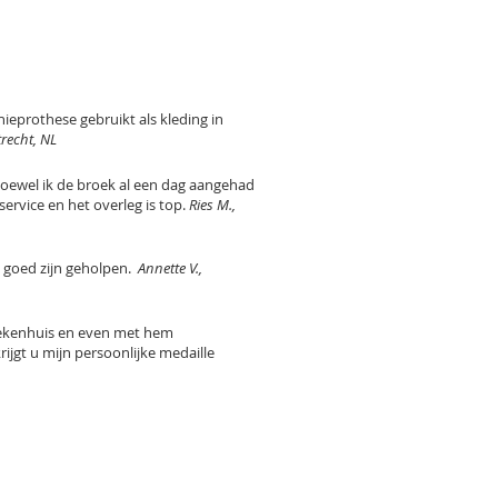
eprothese gebruikt als kleding in
trecht, NL
 Hoewel ik de broek al een dag aangehad
service en het overleg is top.
Ries M.,
 goed zijn geholpen.
Annette V.,
ziekenhuis en even met hem
ijgt u mijn persoonlijke medaille