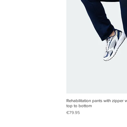
Quick V
Rehabilitation pants with zippe
top to bottom
Price
€79.95