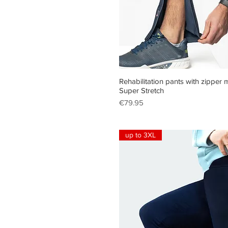
Quick V
Rehabilitation pants with zipper
Super Stretch
Price
€79.95
up to 3XL