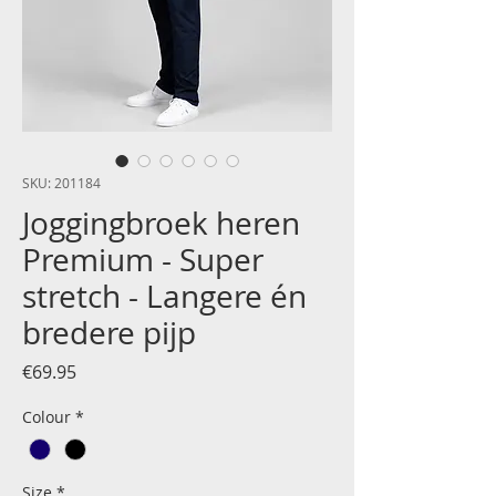
SKU: 201184
Joggingbroek heren
Premium - Super
stretch - Langere én
bredere pijp
Price
€69.95
Colour
*
Size
*