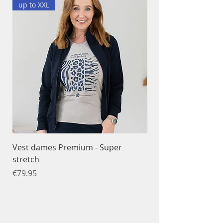
up to XXL
Vest dames Premium - Super
Ademend T-shirt da
stretch
Sportfunctioneel
Price
Price
€79.95
€34.95