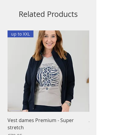
Related Products
up to XXL
Vest dames Premium - Super
Ademend T-shirt da
stretch
Sportfunctioneel