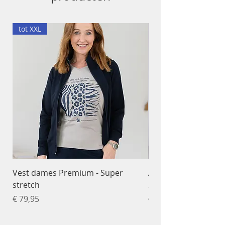
tot XXL
Vest dames Premium - Super
Ademend T-shirt da
stretch
Sportfunctioneel
Prijs
Prijs
€ 79,95
€ 34,95