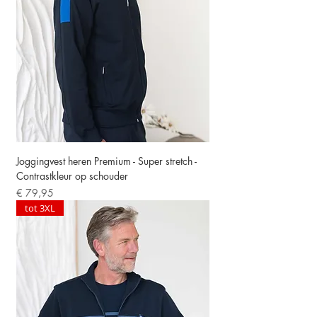
Joggingvest heren Premium - Super stretch -
Contrastkleur op schouder
Prijs
€ 79,95
tot 3XL