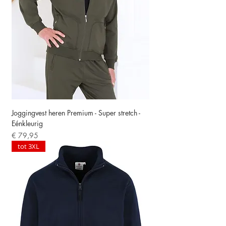
Joggingvest heren Premium - Super stretch -
Eénkleurig
Prijs
€ 79,95
tot 3XL