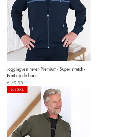
Joggingvest heren Premium - Super stretch -
Print op de borst
Prijs
€ 79,95
tot 3XL