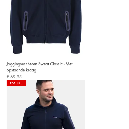
Joggingvest heren Sweat Classic - Met
opstaande kraag
Prijs
€ 69,95
tot 3XL