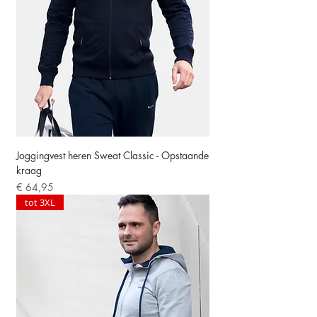
Joggingvest heren Sweat Classic - Opstaande
kraag
Prijs
€ 64,95
tot 3XL